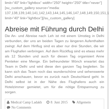
limit=“40″ link=“lightbox“ width=“250″ height=“250″ title=“never“]
[su_custom_gallery source=“media:
137,138,139,140,141,142,143,144,145,146,147,148,149,150,151,1
limit=“40″ link=“lightbox“][/su_custom_gallery]
Abreise mit Führung durch Delhi
Die An- und Abreise nach Leh ist mit einem Umstieg in Delhi
verbunden, der uns an beiden Tagen zu längeren Aufenthalten
zwingt. Auf dem Hinflug sind es aber nur drei Stunden, die wir
am Flughafen verbringen. Auf dem Rückflug sind es etwas mehr
als 12 Stunden und auch für diesen Tag organisiert Anne
Penteker eine Menge. Ein befreundeter Mönch erwartet das
Team in Delhi und wird diese den ganzen Tag begleiten. So
kann sich das Team noch das wunderschöne und sehenswerte
Delhi anschauen, bevor es zurück nach Deutschland geht. In
Delhi selbst ist in der Nähe des Flughafens auch ein
Hotelzimmer gemietet, um für die nötige Entspannung zu
sorgen.
Medical Camp Ladakh
8. Juni 2015
Allgemein
No Comments