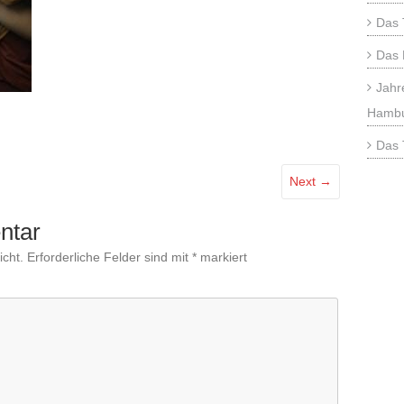
Das 
Das 
Jahr
Hamb
Das 
Next →
ntar
icht.
Erforderliche Felder sind mit
*
markiert